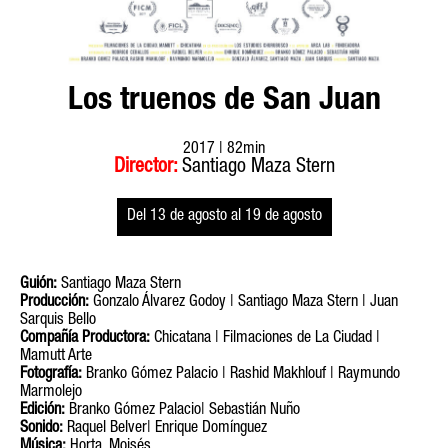
Los truenos de San Juan
2017 |
82min
Director:
Santiago Maza Stern
Del 13 de agosto al 19 de agosto
Guión:
Santiago Maza Stern
Producción:
Gonzalo Álvarez Godoy | Santiago Maza Stern | Juan
Sarquis Bello
Compañía Productora:
Chicatana | Filmaciones de La Ciudad |
Mamutt Arte
Fotografía:
Branko Gómez Palacio | Rashid Makhlouf | Raymundo
Marmolejo
Edición:
Branko Gómez Palacio| Sebastián Nuño
Sonido:
Raquel Belver| Enrique Domínguez
Música:
Horta, Moisés