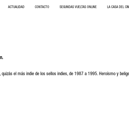
ACTUALIDAD
CONTACTO
SEGUNDAS VUELTAS ONLINE
LA CASA DEL CI
n.
quizás el más indie de los sellos indies, de 1987 a 1995. Heroísmo y beligera