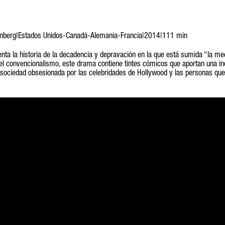
enberg|Estados Unidos-Canadá-Alemania-Francia|2014|111 min
enta la historia de la decadencia y depravación en la que está sumida “la m
del convencionalismo, este drama contiene tintes cómicos que aportan una i
a sociedad obsesionada por las celebridades de Hollywood y las personas que