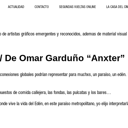
ACTUALIDAD
CONTACTO
SEGUNDAS VUELTAS ONLINE
LA CASA DEL CI
jo de artistas gráficos emergentes y reconocidos, ademas de material visual 
 De Omar Garduño “Anxter”
conexiones globales podrían representar para muchxs, un paraíso, un edén. Pa
puestos de comida callejera, las fondas, las pulcatas y los bares…
de vive la vida del Edén, en este paraíso metropolitano, yo elijo interpretarl