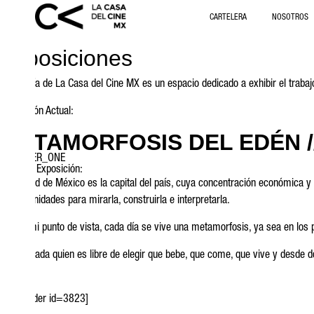
CARTELERA
NOSOTROS
Exposiciones
La galería de La Casa del Cine MX es un espacio dedicado a exhibir el traba
Exposición Actual:
METAMORFOSIS DEL EDÉN //
@ANXTER_ONE
Sobre la Exposición:
La Ciudad de México es la capital del país, cuya concentración económica y 
y oportunidades para mirarla, construirla e interpretarla.
Desde mi punto de vista, cada día se vive una metamorfosis, ya sea en los 
Si bien cada quien es libre de elegir que bebe, que come, que vive y desde don
cómic.
[metaslider id=3823]