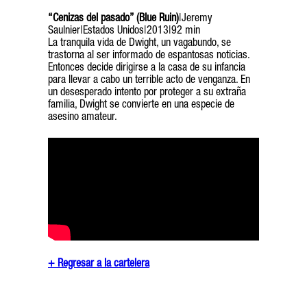
“Cenizas del pasado” (Blue Ruin)
|Jeremy
Saulnier|Estados Unidos|2013|92 min
La tranquila vida de Dwight, un vagabundo, se
trastorna al ser informado de espantosas noticias.
Entonces decide dirigirse a la casa de su infancia
para llevar a cabo un terrible acto de venganza. En
un desesperado intento por proteger a su extraña
familia, Dwight se convierte en una especie de
asesino amateur.
+ Regresar a la cartelera